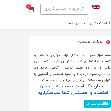
0
ورود به حساب کاربری
 قطعات یدکی
تماس با ما
درباره‌ی نویسنده
سام افزار
همواره در راستای
ارائه بهترین خدمات
و
کسب رضایتمندی شما
مشتریان گرامی گام برمی
دارد. از این رو جهت افزایش آگاهی خریداران،
اطلاعاتی مفید در رابطه با
نحوه انتخاب
و
آشنایی با
کارایی محصولات
برایتان جمع آوری نموده است.
شایان ذکر است صمیمانه از حسن
اعتمــاد و اطمینــان شما سپاسگزاریم.
اطلاعات بیش‌تر